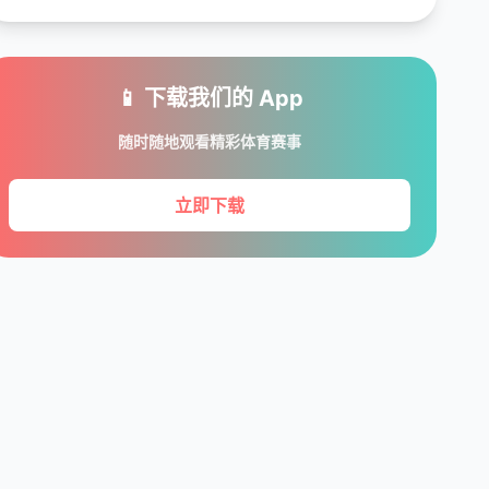
📱 下载我们的 App
随时随地观看精彩体育赛事
立即下载