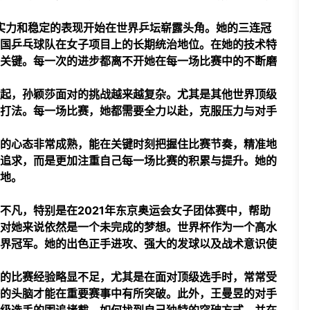
的实力和稳定的表现开始在世界乒坛崭露头角。她的三连冠
国乒乓球队在女子项目上的长期统治地位。在她的技术特
关键。每一次的进步都离不开她在每一场比赛中的不断磨
起，孙颖莎面对的挑战越来越复杂。尤其是其他世界顶级
打法。每一场比赛，她都需要全力以赴，克服压力与对手
的心态非常成熟，能在关键时刻把握住比赛节奏，精准地
追求，而是更加注重自己每一场比赛的积累与提升。她的
地。
不凡，特别是在2021年东京奥运会女子团体赛中，帮助
对她来说依然是一个未完成的梦想。世界杯作为一个高水
界冠军。她的出色正手进攻、强大的发球以及战术意识使
的比赛经验略显不足，尤其是在面对顶级选手时，常常受
的头脑才能在重要赛事中有所突破。此外，王曼昱的对手