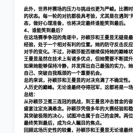
此外，世界杯赛场的压力与挑战也更为严峻。比赛时
的状态。每一轮的对抗都极具考验，尤其是在遇到“
态，做好心理准备，也将决定最终谁能笑到最后。
4、谁能笑到最后？
在这场赛季争冠的角逐中，孙颖莎和王曼昱无疑是最
经验，处于一个相对有利的位置。她的防守反击反应
对手的变化。不过，孙颖莎能否继续保持她的巅峰状
王曼昱虽然在技术上有诸多优点，但她需要不断提升
如果她能够保持冷静，并发挥出自己最强的实力，她
自己、突破自我瓶颈的一个重要机会。
总的来说，孙颖莎和王曼昱的对决充满了不确定性。
人历史的巅峰。无论谁最终夺得冠军，这都将是一场
总结：
从孙颖莎卫冕三连冠的挑战，到王曼昱冲击首金的奋
盛宴注定充满悬念。孙颖莎凭借多年的大赛经验和稳
其突破极限的决心，试图冲击属于自己的金牌。两位
最终笑到最后，成为众人瞩目的焦点。
回顾这场历史性的较量，孙颖莎和王曼昱无论谁最终