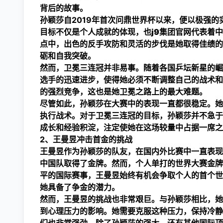
背后的故事。
孙颖莎自2019年首次问鼎世界杯以来，便以极强
目标不仅是个人成就的体现，也
j9集团官网
代表着中
点中，出色的反手攻防和灵活的步伐是她取得佳绩的
砺和自我突破。
然而，卫冕三连冠并非易事。随着各国乒坛新星的崛
选手的迅速进步，使得她必须不断调整自己的战术和
的强烈竞争，这也是她卫冕之路上的最大难题。
尽管如此，孙颖莎在大赛中的表现一直都很稳定。她
执行战术。对于卫冕三连冠的目标，孙颖莎并不急于
成长和经验积淀，注定使她在这场较量中占据一席之
2、王曼昱冲击首金的挑战
王曼昱作为孙颖莎的队友，在国内外比赛中一直表现
中国队取得了金牌。然而，个人单打的世界大赛金牌
平的国际赛事，王曼昱始终有机会争取个人的首个世
她具备了争金的潜力。
然而，王曼昱的挑战也非常艰巨。与孙颖莎相比，她
到心理压力的影响。她需要克服这种压力，保持冷静