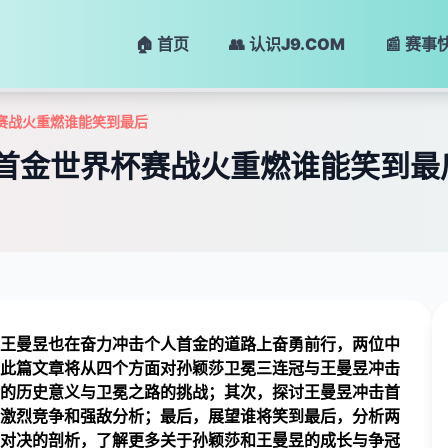
🏠 首页
👥 认识
J9.COM
📰 赛事
赛战火重燃谁能笑到最后
首金世界杯赛战火重燃谁能笑到最
王曼昱也在奋力冲击个人首金的道路上奋勇前行，两位中
此篇文章将从四个方面对孙颖莎卫冕三连冠与王曼昱冲击
的历史意义与卫冕之路的挑战；其次，探讨王曼昱冲击首
激烈竞争和强敌分析；最后，展望谁将笑到最后，分析两
对决的剖析，了解更多关于孙颖莎和王曼昱的成长与争冠