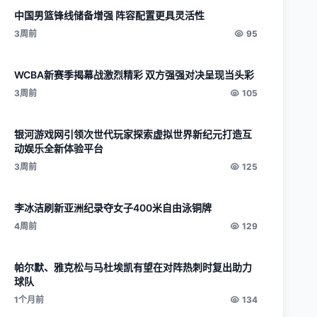
中国男篮锋线储备增强 阵容配置更具灵活性
3周前
95
WCBA新赛季揭幕战激烈精彩 双方强强对决呈现当头彩
3周前
105
银河游戏网引领次世代玩家探索虚拟世界新纪元打造互
动娱乐全新体验平台
3周前
125
李冰洁刷新亚洲纪录夺女子400米自由泳铜牌
4周前
129
帕尔默、雅克松与马杜埃凯有望在对阵热刺时复出助力
球队
1个月前
134