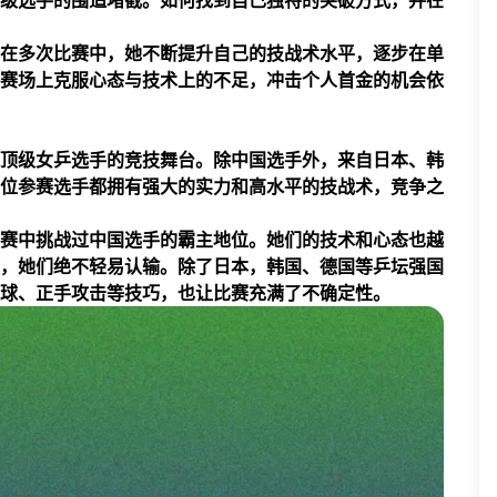
级选手的围追堵截。如何找到自己独特的突破方式，并在
在多次比赛中，她不断提升自己的技战术水平，逐步在单
赛场上克服心态与技术上的不足，冲击个人首金的机会依
顶级女乒选手的竞技舞台。除中国选手外，来自日本、韩
位参赛选手都拥有强大的实力和高水平的技战术，竞争之
赛中挑战过中国选手的霸主地位。她们的技术和心态也越
，她们绝不轻易认输。除了日本，韩国、德国等乒坛强国
球、正手攻击等技巧，也让比赛充满了不确定性。